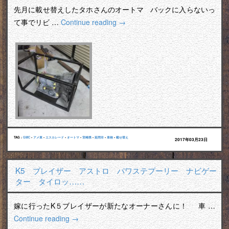
先月に載せ替えしたタホさんのオートマ バックに入らないっ
て事でリビ …
Continue reading
→
TAG :
GMC
•
アメ車
•
エスカレード
•
オートマ
•
宮崎県
•
延岡市
•
車検
•
載せ替え
2017年03月23日
K5 ブレイザー アストロ パワステプーリー ナビゲー
ター タイロッ……
嫁に行ったK５ブレイザーが新たなオーナーさんに！ 車 …
Continue reading
→