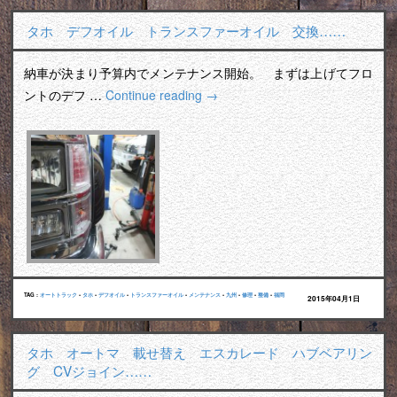
タホ デフオイル トランスファーオイル 交換……
納車が決まり予算内でメンテナンス開始。 まずは上げてフロ
ントのデフ …
Continue reading
→
TAG :
オートトラック
•
タホ
•
デフオイル
•
トランスファーオイル
•
メンテナンス
•
九州
•
修理
•
整備
•
福岡
2015年04月1日
タホ オートマ 載せ替え エスカレード ハブベアリン
グ CVジョイン……