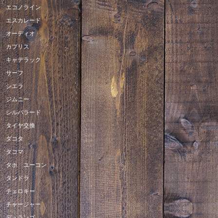
エコノライン
エスカレード
オーディオ
カプリス
キャデラック
サーフ
シエラ
ジムニー
シルバラード
タイヤ交換
ダコタ
タコマ
タホ ユーコン
タンドラ
チェロキー
チャージャー
デュランゴ