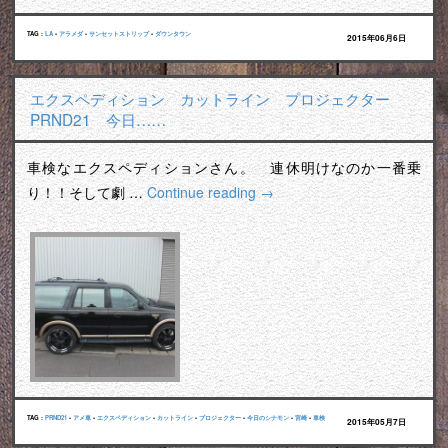
TAG :
LA
•
アラメダ
•
サンセットストリップ
•
ダウンタウン
2015年06月6日
エクスペディション カットライン プロジェクター
PRND21 今日……
車検なエクスペディションさん。 連休明けなのか一番乗
り！！そして劇 …
Continue reading
→
TAG :
PRND21
•
アメ車
•
エクスペディション
•
カットライン
•
プロジェクター
•
今日のシナモン
•
宮崎
•
車検
2015年05月7日