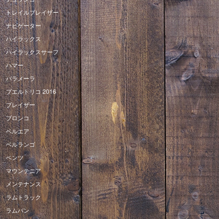
トレイルブレイザー
ナビゲーター
ハイラックス
ハイラックスサーフ
ハマー
パラメーラ
プエルトリコ 2016
ブレイザー
ブロンコ
ベルエア
ベルランゴ
ベンツ
マウンテニア
メンテナンス
ラムトラック
ラムバン