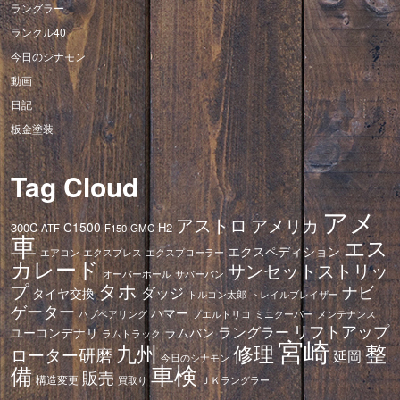
ラングラー
ランクル40
今日のシナモン
動画
日記
板金塗装
Tag Cloud
アメ
アストロ
アメリカ
C1500
300C
H2
ATF
F150
GMC
車
エス
エクスペディション
エアコン
エクスプレス
エクスプローラー
カレード
サンセットストリッ
オーバーホール
サバーバン
タホ
プ
ナビ
ダッジ
タイヤ交換
トレイルブレイザー
トルコン太郎
ゲーター
ハマー
ハブベアリング
プエルトリコ
ミニクーパー
メンテナンス
リフトアップ
ラングラー
ユーコンデナリ
ラムバン
ラムトラック
宮崎
修理
整
九州
ローター研磨
延岡
今日のシナモン
車検
備
販売
構造変更
ＪＫラングラー
買取り