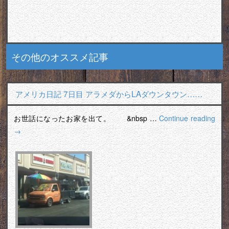
その他のオススメ記事
アメリカ日記 7日目 アラメダからLAダウンタウン……
お世話になったお家を出て。 &nbsp …
Continue reading
→