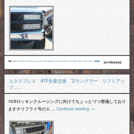
TAG :
K5
•
アストロ
•
イグニッションコントロールモジュール
•
タイロッド
•
ナビゲーター
•
ブレイザー
•
積載車
2017年06月5日
エクスプレス ATF全量交換 TJラングラー リフトアッ
プ……
10/9ロッキンクルージングに向けてちょっとづつ整備しており
ますチリフライ号のエ …
Continue reading
→