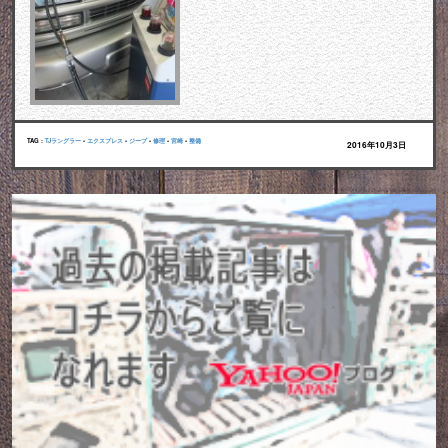
TAG :
TJラングラー
•
エクスプレス
•
ジープ
•
修理
•
宮崎
•
整備
2016年10月3日