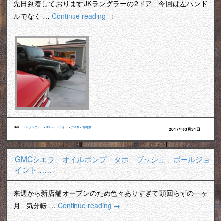
先日到着しておりますJKラングラーの2ドア 今回は左ハンド
ルでなく …
Continue reading
→
TAG :
ＪＫラングラー
•
USヘッドライト
•
アメ車
•
宮崎県
2017年03月31日
GMCシエラ オイルポンプ タホ ブッシュ ボールジョ
イント……
来週から新店舗オープンのため色々ありすぎて頭回らずの一ヶ
月 気分転 …
Continue reading
→