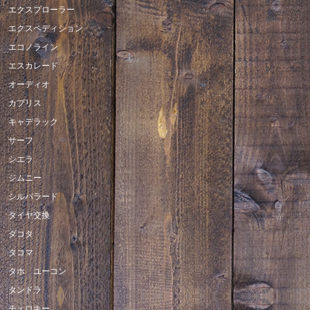
エクスプローラー
エクスペディション
エコノライン
エスカレード
オーディオ
カプリス
キャデラック
サーフ
シエラ
ジムニー
シルバラード
タイヤ交換
ダコタ
タコマ
タホ ユーコン
タンドラ
チェロキー