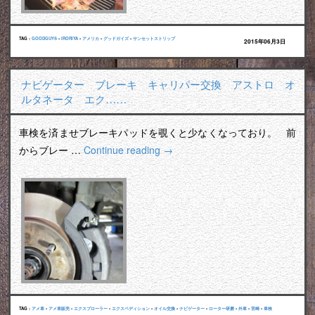
TAG :
GOODGUYS
•
IRORIYA
•
アメリカ
•
グッドガイズ
•
サンセットストリップ
2015年06月3日
ナビゲーター ブレーキ キャリパー交換 アストロ オ
ルタネータ エク……
車検を済ませブレーキパッドを覗くと少なくなっており。 前
からブレー …
Continue reading
→
TAG :
アメ車
•
アメ車販売
•
エクスプローラー
•
エクスペディション
•
オイル交換
•
ナビゲーター
•
ローター研磨
•
外車
•
宮崎
•
車検