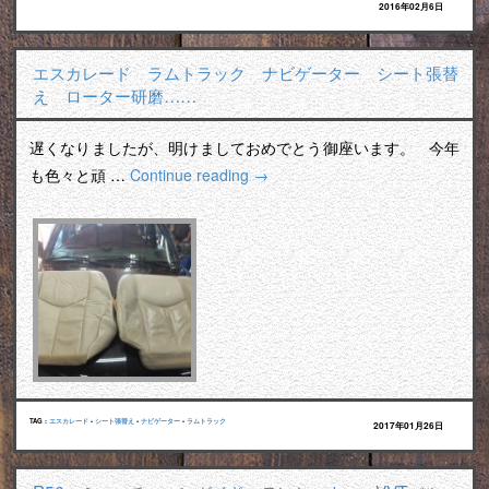
2016年02月6日
エスカレード ラムトラック ナビゲーター シート張替
え ローター研磨……
遅くなりましたが、明けましておめでとう御座います。 今年
も色々と頑 …
Continue reading
→
TAG :
エスカレード
•
シート張替え
•
ナビゲーター
•
ラムトラック
2017年01月26日