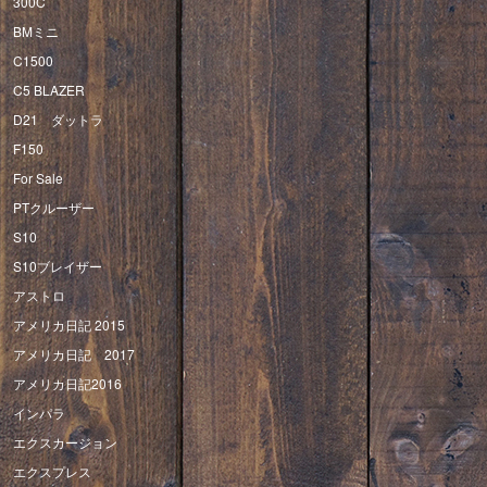
300C
BMミニ
C1500
C5 BLAZER
D21 ダットラ
F150
For Sale
PTクルーザー
S10
S10ブレイザー
アストロ
アメリカ日記 2015
アメリカ日記 2017
アメリカ日記2016
インパラ
エクスカージョン
エクスプレス