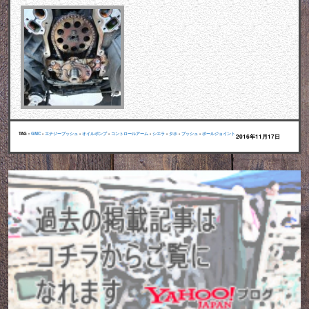
TAG :
GMC
•
エナジーブッシュ
•
オイルポンプ
•
コントロールアーム
•
シエラ
•
タホ
•
ブッシュ
•
ボールジョイント
2016年11月17日