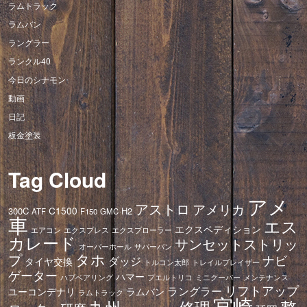
ラムトラック
ラムバン
ラングラー
ランクル40
今日のシナモン
動画
日記
板金塗装
Tag Cloud
アメ
アストロ
アメリカ
C1500
300C
H2
ATF
F150
GMC
車
エス
エクスペディション
エアコン
エクスプレス
エクスプローラー
カレード
サンセットストリッ
オーバーホール
サバーバン
タホ
プ
ナビ
ダッジ
タイヤ交換
トレイルブレイザー
トルコン太郎
ゲーター
ハマー
ハブベアリング
プエルトリコ
ミニクーパー
メンテナンス
リフトアップ
ラングラー
ユーコンデナリ
ラムバン
ラムトラック
宮崎