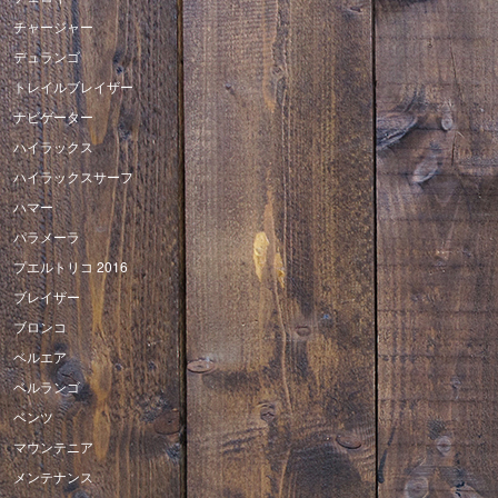
チャージャー
デュランゴ
トレイルブレイザー
ナビゲーター
ハイラックス
ハイラックスサーフ
ハマー
パラメーラ
プエルトリコ 2016
ブレイザー
ブロンコ
ベルエア
ベルランゴ
ベンツ
マウンテニア
メンテナンス