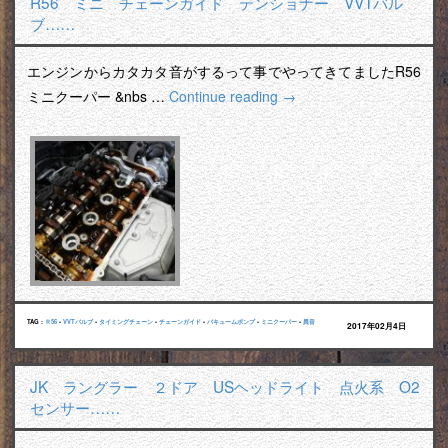
R56 ミニ チェーンガイド テンショナー VVTバル
ブ……
エンジンからカタカタ音がするって事でやってきてましたR56
ミニクーパー &nbs …
Continue reading
→
TAG :
Ｒ56
•
VVTバルブ
•
タイミングチェーン
•
チェーンガイド
•
バキュームポンプ
•
ミニクーパー
•
異音
2017年02月4日
JK ラングラー ２ドア USヘッドライト 点火系 O2
センサー……