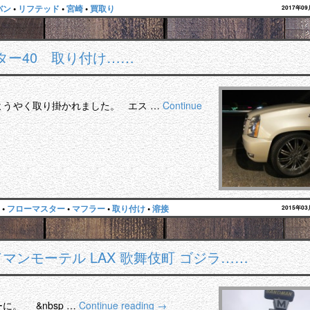
バン
•
リフテッド
•
宮崎
•
買取り
2017年0
ター40 取り付け……
ようやく取り掛かれました。 エス …
Continue
•
フローマスター
•
マフラー
•
取り付け
•
溶接
2015年0
マンモーテル LAX 歌舞伎町 ゴジラ……
。 &nbsp …
Continue reading
→