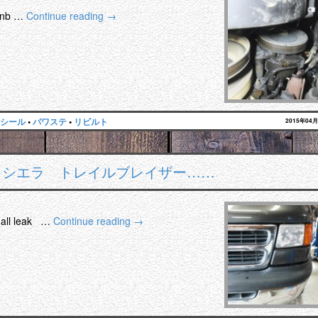
b …
Continue reading
→
シール
•
パワステ
•
リビルト
2015年04
 シエラ トレイルブレイザー……
l leak …
Continue reading
→