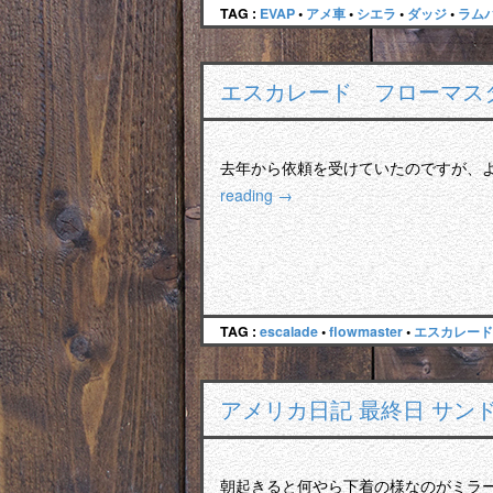
TAG :
EVAP
•
アメ車
•
シエラ
•
ダッジ
•
ラム
エスカレード フローマス
去年から依頼を受けていたのですが、
reading
→
TAG :
escalade
•
flowmaster
•
エスカレード
アメリカ日記 最終日 サンド
朝起きると何やら下着の様なのがミラーに