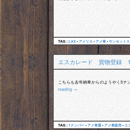
TAG :
LAX
•
アメリカ
•
アメ車
•
サンセットス
エスカレード 貨物登録 
こちらも去年納車からのようやく3ナ
reading
→
TAG :
1ナンバー
•
アメ車屋
•
アメ車販売
•
エ