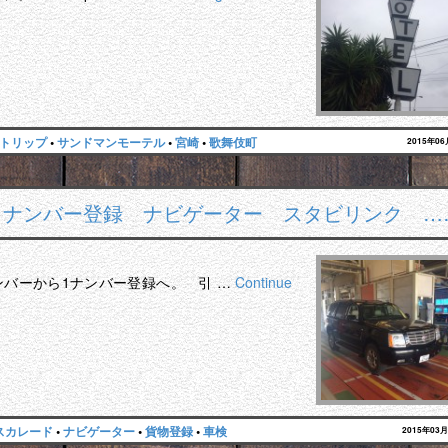
トリップ
•
サンドマンモーテル
•
宮崎
•
歌舞伎町
2015年0
1ナンバー登録 ナビゲーター スタビリンク …
ンバーから1ナンバー登録へ。 引 …
Continue
スカレード
•
ナビゲーター
•
貨物登録
•
車検
2015年03