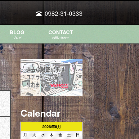
0982-31-0333
BLOG
CONTACT
ブログ
お問い合わせ
Calendar
2026年8月
月
火
水
木
金
土
日