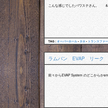
こんな感じでしたパワステさん。 &n
TAG :
オーバーホール
•
タホ
•
トランスファー
ラムバン EVAP リーク
前々からEVAP System のどこからかsmal