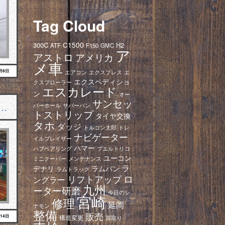
Tag Cloud
C1500
300C
H2
ATF
F150
GMC
ア
アストロ
アメリカ
メ車
6月8日
エアコン
エクスプレス
エ
エクスペディショ
クスプローラー
エスカレード
ン
オー
サンセッ
…
バーホール
サバーバン
トストリップ
タイヤ交換
タホ
ダッジ
トレ
トルコン太郎
ナビゲーター
イルブレイザー
ハマー
ハブベアリング
プエルトリコ
ユーコン
ミニクーパー
メンテナンス
ラ
デナリ
ラムバン
ラムトラック
ロ
リフトアップ
ングラー
九州
ーター研磨
今日のシ
宮崎
修理
延岡
ナモン
整備
販売
月14日
構造変更
買取り