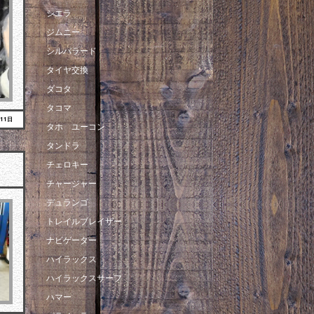
シエラ
ジムニー
シルバラード
タイヤ交換
ダコタ
タコマ
月11日
タホ ユーコン
タンドラ
チェロキー
チャージャー
デュランゴ
トレイルブレイザー
ナビゲーター
ハイラックス
ハイラックスサーフ
ハマー