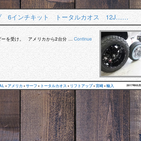
プ 6インチキット トータルカオス 12J……
ダーを受け。 アメリカから2台分 …
Continue
AL
•
アメリカ
•
サーフ
•
トータルカオス
•
リフトアップ
•
宮崎
•
輸入
2017年03