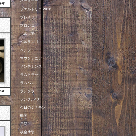
パラメーラ
9月8日
プエルトリコ 2016
ブレイザー
ブロンコ
ベルエア
ベルランゴ
ベンツ
マウンテニア
メンテナンス
ラムトラック
ラムバン
ラングラー
3月5日
ランクル40
今日のシナモン
動画
日記
板金塗装