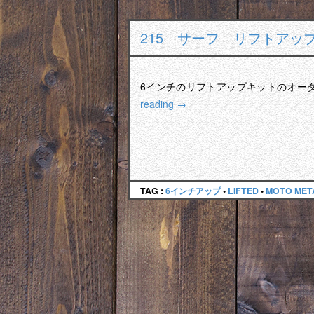
215 サーフ リフトアッ
6インチのリフトアップキットのオー
reading
→
TAG :
6インチアップ
•
LIFTED
•
MOTO MET