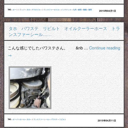
TAG :
オートトラック
•
タホ
•
デフオイル
•
トランスファーオイル
•
メンテナンス
•
九州
•
修理
•
整備
•
福岡
2015年04月1日
タホ パワステ リビルト オイルクーラーホース トラ
ンスファーシール……
こんな感じでしたパワステさん。 &nb …
Continue reading
→
TAG :
オーバーホール
•
タホ
•
トランスファーシール
•
パワステ
•
リビルト
2015年04月11日