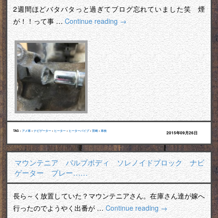
2週間ほどバタバタっと過ぎてブログ忘れていました笑 煙
が！！って事 …
Continue reading
→
TAG :
アメ車
•
ナビゲーター
•
ヒーター
•
ヒーターパイプ
•
宮崎
•
車検
2015年09月26日
マウンテニア バルブボディ ソレノイドブロック ナビ
ゲーター ブレー……
長ら～く放置していた？マウンテニアさん。在庫さん達が嫁へ
行ったのでようやく出番が …
Continue reading
→