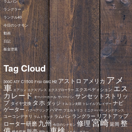
ラムバン
ラングラー
ランクル40
今日のシナモン
動画
日記
板金塗装
Tag Cloud
アメ
アストロ
アメリカ
C1500
300C
H2
ATF
F150
GMC
車
エス
エクスペディション
エアコン
エクスプレス
エクスプローラー
カレード
サンセットストリッ
オーバーホール
サバーバン
タホ
プ
ナビ
ダッジ
タイヤ交換
トレイルブレイザー
トルコン太郎
ゲーター
ハマー
ハブベアリング
プエルトリコ
ミニクーパー
メンテナンス
リフトアップ
ラングラー
ユーコンデナリ
ラムバン
ラムトラック
宮崎
修理
整
九州
ローター研磨
延岡
今日のシナモン
車検
備
販売
構造変更
ＪＫラングラー
買取り