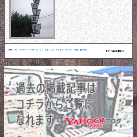
TAG :
LAX
•
アメリカ
•
アメ車
•
サンセットストリップ
•
サンドマンモーテル
•
宮崎
•
歌舞伎町
2015年06月8日