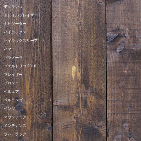
デュランゴ
トレイルブレイザー
ナビゲーター
ハイラックス
ハイラックスサーフ
ハマー
パラメーラ
プエルトリコ 2016
ブレイザー
ブロンコ
ベルエア
ベルランゴ
ベンツ
マウンテニア
メンテナンス
ラムトラック