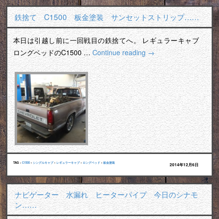
鉄捨て C1500 板金塗装 サンセットストリップ……
本日は引越し前に一回戦目の鉄捨てへ。 レギュラーキャブ
ロングベッドのC1500 …
Continue reading
→
TAG :
C1500
•
シングルキャブ
•
レギュラーキャブ
•
ロングベッド
•
板金塗装
2014年12月6日
ナビゲーター 水漏れ ヒーターパイプ 今日のシナモ
ン……