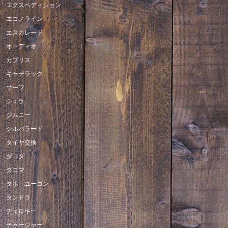
エクスペディション
エコノライン
エスカレード
オーディオ
カプリス
キャデラック
サーフ
シエラ
ジムニー
シルバラード
タイヤ交換
ダコタ
タコマ
タホ ユーコン
タンドラ
チェロキー
チャージャー