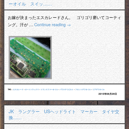
ーオイル スイッ……
お嫁が決まったエスカレードさん。 ゴリゴリ磨いてコーティ
ング。汗が …
Continue reading
→
TAG :
エスカレード
•
オートトラックⅡ
•
トランスファーオイル
•
パワステリビルト
•
フロントデフオイル
•
リアデフオイル
2015年08月29日
JK ラングラー USヘッドライト マーカー タイヤ交
換……