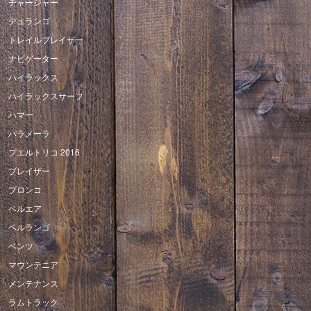
チャージャー
デュランゴ
トレイルブレイザー
ナビゲーター
ハイラックス
ハイラックスサーフ
ハマー
パラメーラ
プエルトリコ 2016
ブレイザー
ブロンコ
ベルエア
ベルランゴ
ベンツ
マウンテニア
メンテナンス
ラムトラック