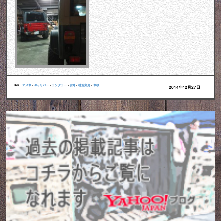
TAG :
アメ車
•
キャリパー
•
ラングラー
•
宮崎
•
構造変更
•
車検
2014年12月27日