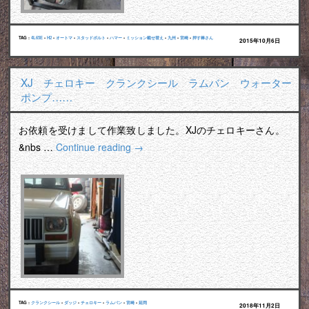
TAG :
4L65E
•
H2
•
オートマ
•
スタッドボルト
•
ハマー
•
ミッション載せ替え
•
九州
•
宮崎
•
押す棒さん
2015年10月6日
XJ チェロキー クランクシール ラムバン ウォーター
ポンプ……
お依頼を受けまして作業致しました。XJのチェロキーさん。
&nbs …
Continue reading
→
TAG :
クランクシール
•
ダッジ
•
チェロキー
•
ラムバン
•
宮崎
•
延岡
2018年11月2日