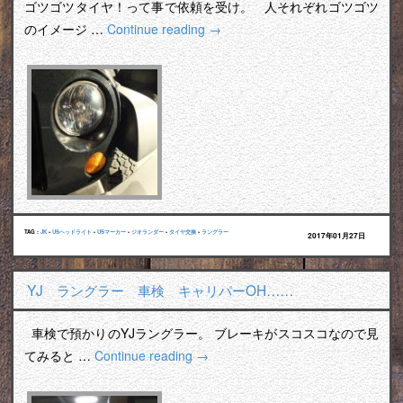
ゴツゴツタイヤ！って事で依頼を受け。 人それぞれゴツゴツ
のイメージ …
Continue reading
→
TAG :
JK
•
USヘッドライト
•
USマーカー
•
ジオランダー
•
タイヤ交換
•
ラングラー
2017年01月27日
YJ ラングラー 車検 キャリパーOH……
車検で預かりのYJラングラー。 ブレーキがスコスコなので見
てみると …
Continue reading
→