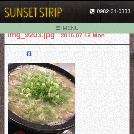
0982-31-0333
MENU
img_9203.jpg
2016.07.18 Mon