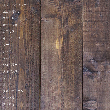
エクスペディション
エコノライン
エスカレード
オーディオ
カプリス
キャデラック
サーフ
シエラ
ジムニー
シルバラード
タイヤ交換
ダコタ
タコマ
タホ ユーコン
タンドラ
チェロキー