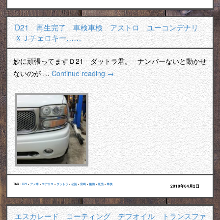
D21 再生完了 車検車検 アストロ ユーコンデナリ
ＸＪチェロキー……
妙に頑張ってますＤ21 ダットラ君。 ナンバーないと動かせ
ないのが …
Continue reading
→
TAG :
D21
•
アメ車
•
エアサス
•
ダットラ
•
公認
•
宮崎
•
整備
•
販売
•
車検
2018年04月2日
エスカレード コーティング デフオイル トランスファ