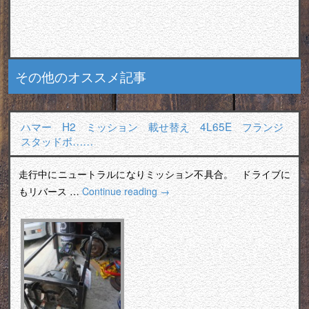
その他のオススメ記事
ハマー H2 ミッション 載せ替え 4L65E フランジ
スタッドボ……
走行中にニュートラルになりミッション不具合。 ドライブに
もリバース …
Continue reading
→