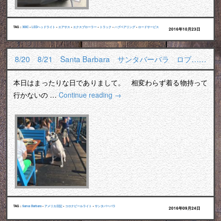
TAG :
300C
•
LEDヘッドライト
•
エアサス
•
エクスプローラー
•
トラック
•
ハブベアリング
•
ロードサービス
2016年10月23日
8/20 8/21 Santa Barbara サンタバーバラ ロブ……
本日はまったりな日でありまして。 相変わらず着る物持って
行かないの …
Continue reading
→
TAG :
Santa Barbara
•
アメリカ日記
•
コロナビールライト
•
サンタバーバラ
2016年09月24日