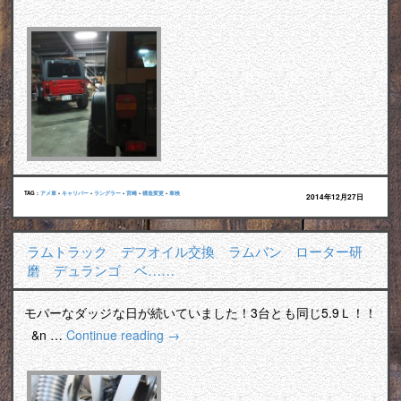
TAG :
アメ車
•
キャリパー
•
ラングラー
•
宮崎
•
構造変更
•
車検
2014年12月27日
ラムトラック デフオイル交換 ラムバン ローター研
磨 デュランゴ ベ……
モパーなダッジな日が続いていました！3台とも同じ5.9Ｌ！！
&n …
Continue reading
→