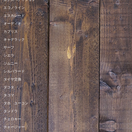
エコノライン
エスカレード
オーディオ
カプリス
キャデラック
サーフ
シエラ
ジムニー
シルバラード
タイヤ交換
ダコタ
タコマ
タホ ユーコン
タンドラ
チェロキー
チャージャー