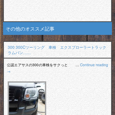
その他のオススメ記事
300 300Cツーリング 車検 エクスプローラートラック
ラムバン……
公認エアサスの300の車検をサクっと …
Continue reading
→