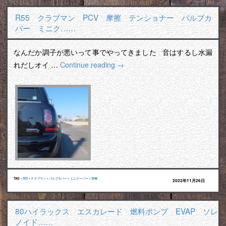
R55 クラブマン PCV 摩擦 テンショナー バルブカ
バー ミニク……
なんだか調子が悪いって事でやってきました 音はするし水漏
れだしオイ …
Continue reading
→
TAG :
R55
•
クラブマン
•
バルブカバー
•
ミニクーパー
•
宮崎
2022年11月26日
80ハイラックス エスカレード 燃料ポンプ EVAP ソレ
ノイド……