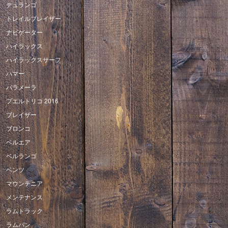
デュランゴ
トレイルブレイザー
ナビゲーター
ハイラックス
ハイラックスサーフ
ハマー
パラメーラ
プエルトリコ 2016
ブレイザー
ブロンコ
ベルエア
ベルランゴ
ベンツ
マウンテニア
メンテナンス
ラムトラック
ラムバン