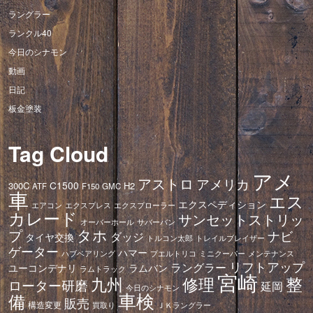
ラングラー
ランクル40
今日のシナモン
動画
日記
板金塗装
Tag Cloud
アメ
アストロ
アメリカ
C1500
300C
H2
ATF
F150
GMC
車
エス
エクスペディション
エアコン
エクスプレス
エクスプローラー
カレード
サンセットストリッ
オーバーホール
サバーバン
タホ
プ
ナビ
ダッジ
タイヤ交換
トレイルブレイザー
トルコン太郎
ゲーター
ハマー
ハブベアリング
プエルトリコ
ミニクーパー
メンテナンス
リフトアップ
ラングラー
ユーコンデナリ
ラムバン
ラムトラック
宮崎
修理
整
九州
ローター研磨
延岡
今日のシナモン
車検
備
販売
構造変更
ＪＫラングラー
買取り