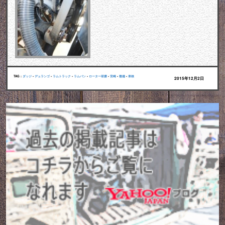
TAG :
ダッジ
•
デュランゴ
•
ラムトラック
•
ラムバン
•
ローター研磨
•
宮崎
•
整備
•
車検
2015年12月2日