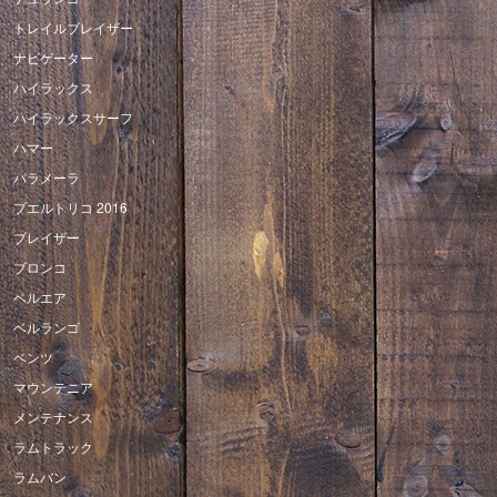
トレイルブレイザー
ナビゲーター
ハイラックス
ハイラックスサーフ
ハマー
パラメーラ
プエルトリコ 2016
ブレイザー
ブロンコ
ベルエア
ベルランゴ
ベンツ
マウンテニア
メンテナンス
ラムトラック
ラムバン