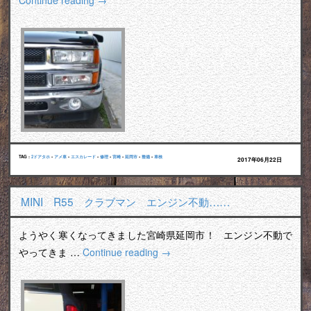
Continue reading
→
TAG :
2ドアタホ
•
アメ車
•
エスカレード
•
修理
•
宮崎
•
延岡市
•
整備
•
車検
2017年06月22日
MINI R55 クラブマン エンジン不動……
ようやく寒くなってきました宮崎県延岡市！ エンジン不動で
やってきま …
Continue reading
→