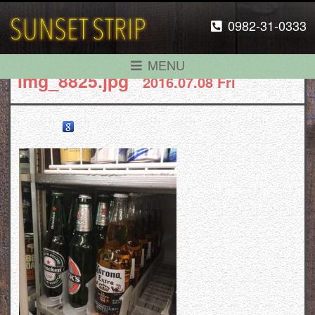
0982-31-0333
MENU
img_8825.jpg
2016.07.08 Fri