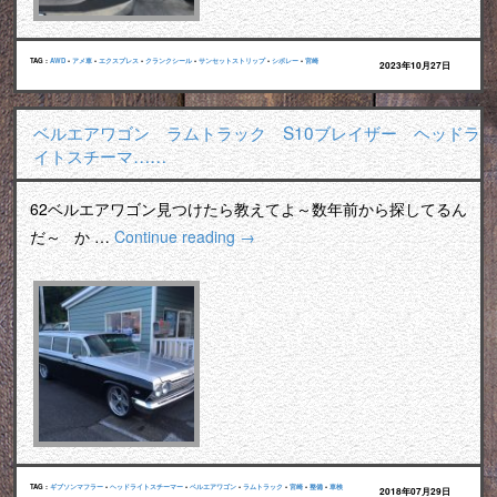
TAG :
AWD
•
アメ車
•
エクスプレス
•
クランクシール
•
サンセットストリップ
•
シボレー
•
宮崎
2023年10月27日
ベルエアワゴン ラムトラック S10ブレイザー ヘッドラ
イトスチーマ……
62ベルエアワゴン見つけたら教えてよ～数年前から探してるん
だ～ か …
Continue reading
→
TAG :
ギブソンマフラー
•
ヘッドライトスチーマー
•
ベルエアワゴン
•
ラムトラック
•
宮崎
•
整備
•
車検
2018年07月29日