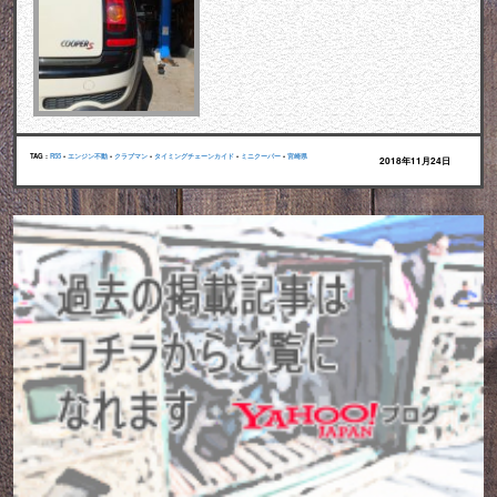
TAG :
R55
•
エンジン不動
•
クラブマン
•
タイミングチェーンカイド
•
ミニクーパー
•
宮崎県
2018年11月24日