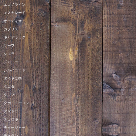
エコノライン
エスカレード
オーディオ
カプリス
キャデラック
サーフ
シエラ
ジムニー
シルバラード
タイヤ交換
ダコタ
タコマ
タホ ユーコン
タンドラ
チェロキー
チャージャー
デュランゴ