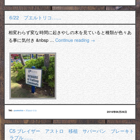
6/22 プエルトリコ……
相変わらず変な時間に起きやしの木を見ていると種類が色々あ
る事に気付き &nbsp …
Continue reading
→
TAG :
puertorico
•
プエルトリコ
2016年06月26日
C5 ブレイザー アストロ 移植 サバーバン ブレーキト
ラブル……