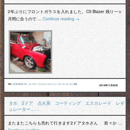
2年ぶりにフロントガラスを入れました。C5 Blazer 残り一ヶ
月間に合うので …
Continue reading
→
TAG :
C5 BLAZER
•
C5 ブレイザー
•
アストロ
•
サバーバン
•
ブレーキ
•
ローター研磨
2014年11月30日
タホ 2ドア 点火系 コーティング エスカレード レギ
ュレーター……
またまたこちらも売れて行きます2ドアタホさん 前々か …