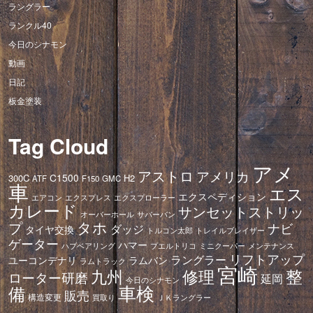
ラングラー
ランクル40
今日のシナモン
動画
日記
板金塗装
Tag Cloud
アメ
アストロ
アメリカ
C1500
300C
H2
ATF
F150
GMC
車
エス
エクスペディション
エアコン
エクスプレス
エクスプローラー
カレード
サンセットストリッ
オーバーホール
サバーバン
タホ
プ
ナビ
ダッジ
タイヤ交換
トレイルブレイザー
トルコン太郎
ゲーター
ハマー
ハブベアリング
プエルトリコ
ミニクーパー
メンテナンス
リフトアップ
ラングラー
ユーコンデナリ
ラムバン
ラムトラック
宮崎
修理
整
九州
ローター研磨
延岡
今日のシナモン
車検
備
販売
構造変更
ＪＫラングラー
買取り