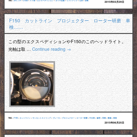
TAG :
24インチ
•
C1500
•
アメ車
•
エクスペディション
•
タイヤ交換
•
リフトアップ
•
九州
•
宮崎
2015年03月29日
F150 カットライン プロジェクター ローター研磨 車
検……
この型のエクスペディションやF150のこのヘッドライト。
光軸は取 …
Continue reading
→
TAG :
F150
•
カットライン
•
サンセットストリップ
•
ブレーキ
•
プロジェクター
•
ローター研磨
•
中古車
•
修理
•
宮崎
•
整備
•
車検
2015年06月25日