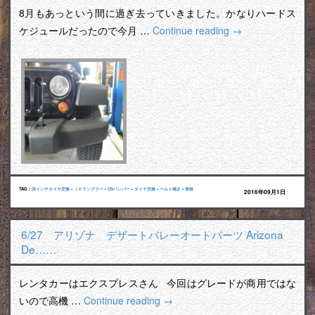
8月もあっという間に過ぎ去っていきました。かなりハードス
ケジュールだったので今月 …
Continue reading
→
TAG :
26インチタイヤ交換
•
ＪＫラングラー
•
USバンパー
•
タイヤ交換
•
ベルト鳴き
•
車検
2016年09月1日
6/27 アリゾナ デザートバレーオートパーツ Arizona
De……
レンタカーはエクスプレスさん 今回はグレードが商用ではな
いので高機 …
Continue reading
→