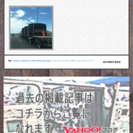
TAG :
arizona
•
california
•
desert valley auto parts
•
アメリカ
•
アリゾナ
•
デザートバレーオートパーツ
2016年07月8日