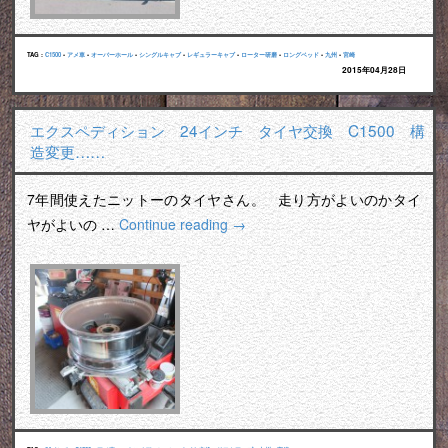
TAG :
C1500
•
アメ車
•
オーバーホール
•
シングルキャブ
•
レギュラーキャブ
•
ローター研磨
•
ロングベッド
•
九州
•
宮崎
2015年04月28日
エクスペディション 24インチ タイヤ交換 C1500 構
造変更……
7年間使えたニットーのタイヤさん。 走り方がよいのかタイ
ヤがよいの …
Continue reading
→