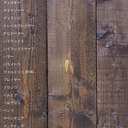
チェロキー
チャージャー
デュランゴ
トレイルブレイザー
ナビゲーター
ハイラックス
ハイラックスサーフ
ハマー
パラメーラ
プエルトリコ 2016
ブレイザー
ブロンコ
ベルエア
ベルランゴ
ベンツ
マウンテニア
メンテナンス