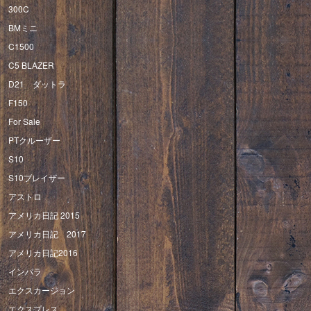
300C
BMミニ
C1500
C5 BLAZER
D21 ダットラ
F150
For Sale
PTクルーザー
S10
S10ブレイザー
アストロ
アメリカ日記 2015
アメリカ日記 2017
アメリカ日記2016
インパラ
エクスカージョン
エクスプレス