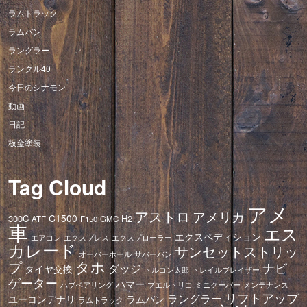
ラムトラック
ラムバン
ラングラー
ランクル40
今日のシナモン
動画
日記
板金塗装
Tag Cloud
アメ
アストロ
アメリカ
C1500
300C
H2
ATF
F150
GMC
車
エス
エクスペディション
エアコン
エクスプレス
エクスプローラー
カレード
サンセットストリッ
オーバーホール
サバーバン
タホ
プ
ナビ
ダッジ
タイヤ交換
トレイルブレイザー
トルコン太郎
ゲーター
ハマー
ハブベアリング
プエルトリコ
ミニクーパー
メンテナンス
リフトアップ
ラングラー
ユーコンデナリ
ラムバン
ラムトラック