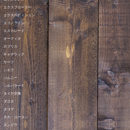
エクスプローラー
エクスペディション
エコノライン
エスカレード
オーディオ
カプリス
キャデラック
サーフ
シエラ
ジムニー
シルバラード
タイヤ交換
ダコタ
タコマ
タホ ユーコン
タンドラ