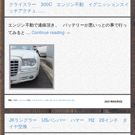
クライスラー 300C エンジン不動 イグニッションスイ
ッチアクチュ……
エンジン不動で連絡頂き。 バッテリーが悪いっとの事で行っ
てみると …
Continue reading
→
TAG :
300C
•
エンジン不動
•
クライスラー
•
スタータースイッチアクチュエーター
2021年09月9日
JKラングラー USバンパー ハマー H2 26インチ タ
イヤ交換 ……