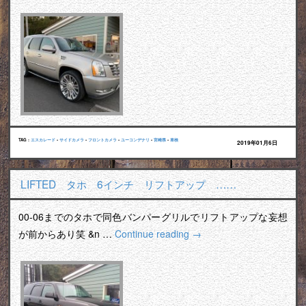
TAG :
エスカレード
•
サイドカメラ
•
フロントカメラ
•
ユーコンデナリ
•
宮崎県
•
車検
2019年01月6日
LIFTED タホ 6インチ リフトアップ ……
00-06までのタホで同色バンパーグリルでリフトアップな妄想
が前からあり笑 &n …
Continue reading
→