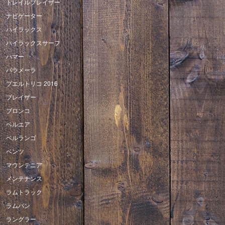
トレイルブレイザー
ナビゲーター
ハイラックス
ハイラックスサーフ
ハマー
パラメーラ
プエルトリコ 2016
ブレイザー
ブロンコ
ベルエア
ベルランゴ
ベンツ
マウンテニア
メンテナンス
ラムトラック
ラムバン
ラングラー