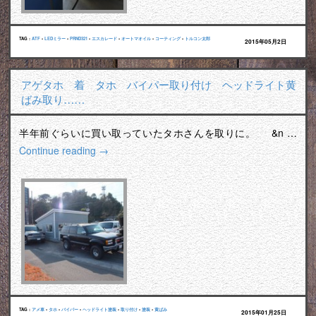
TAG :
ATF
•
LEDミラー
•
PRND321
•
エスカレード
•
オートマオイル
•
コーティング
•
トルコン太郎
2015年05月2日
アゲタホ 着 タホ バイパー取り付け ヘッドライト黄
ばみ取り……
半年前ぐらいに買い取っていたタホさんを取りに。 &n …
Continue reading
→
TAG :
アメ車
•
タホ
•
バイパー
•
ヘッドライト塗装
•
取り付け
•
塗装
•
黄ばみ
2015年01月25日