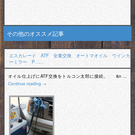
その他のオススメ記事
エスカレード ATF 全量交換 オートマオイル ウインカ
ーミラー P……
オイル仕上げにATF交換をトルコン太郎に接続。 &n …
Continue reading
→