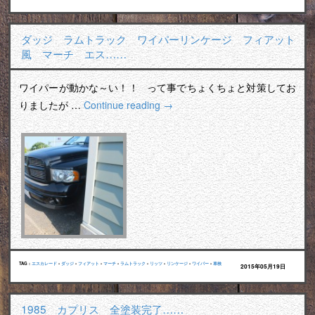
ダッジ ラムトラック ワイパーリンケージ フィアット
風 マーチ エス……
ワイパーが動かな～い！！ って事でちょくちょと対策してお
りましたが …
Continue reading
→
TAG :
エスカレード
•
ダッジ
•
フィアット
•
マーチ
•
ラムトラック
•
リッツ
•
リンケージ
•
ワイパー
•
車検
2015年05月19日
1985 カプリス 全塗装完了……