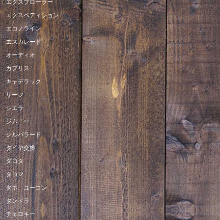
エクスプローラー
エクスペディション
エコノライン
エスカレード
オーディオ
カプリス
キャデラック
サーフ
シエラ
ジムニー
シルバラード
タイヤ交換
ダコタ
タコマ
タホ ユーコン
タンドラ
チェロキー