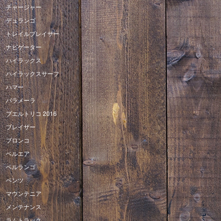
チャージャー
デュランゴ
トレイルブレイザー
ナビゲーター
ハイラックス
ハイラックスサーフ
ハマー
パラメーラ
プエルトリコ 2016
ブレイザー
ブロンコ
ベルエア
ベルランゴ
ベンツ
マウンテニア
メンテナンス
ラムトラック