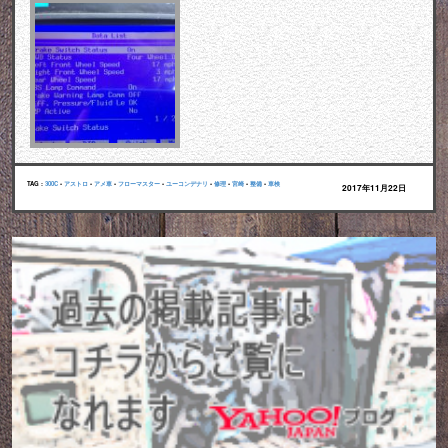
TAG :
300C
•
アストロ
•
アメ車
•
フローマスター
•
ユーコンデナリ
•
修理
•
宮崎
•
整備
•
車検
2017年11月22日