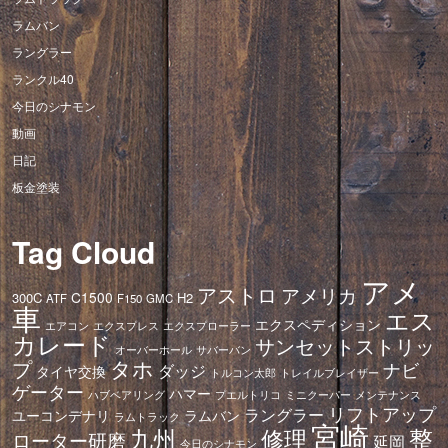
ラムバン
ラングラー
ランクル40
今日のシナモン
動画
日記
板金塗装
Tag Cloud
アメ
アストロ
アメリカ
C1500
300C
H2
ATF
F150
GMC
車
エス
エクスペディション
エアコン
エクスプレス
エクスプローラー
カレード
サンセットストリッ
オーバーホール
サバーバン
タホ
プ
ナビ
ダッジ
タイヤ交換
トレイルブレイザー
トルコン太郎
ゲーター
ハマー
ハブベアリング
プエルトリコ
ミニクーパー
メンテナンス
リフトアップ
ラングラー
ユーコンデナリ
ラムバン
ラムトラック
宮崎
修理
整
九州
ローター研磨
延岡
今日のシナモン