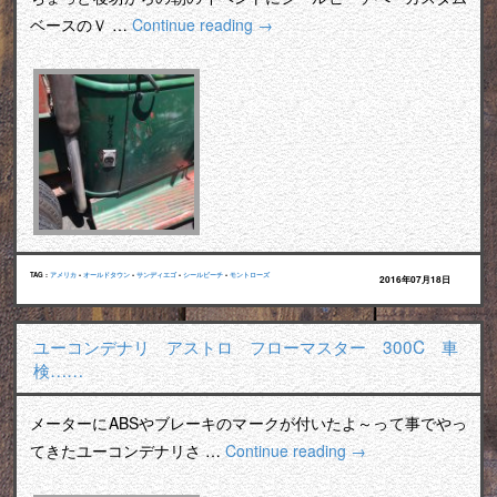
ベースのＶ …
Continue reading
→
TAG :
アメリカ
•
オールドタウン
•
サンディエゴ
•
シールビーチ
•
モントローズ
2016年07月18日
ユーコンデナリ アストロ フローマスター 300C 車
検……
メーターにABSやブレーキのマークが付いたよ～って事でやっ
てきたユーコンデナリさ …
Continue reading
→