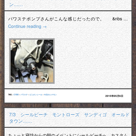
ン……
パワステポンプさんがこんな感じだったので。 &nbs …
Continue reading
→
TAG :
C1500
•
パワステ
•
ピニオンシール
•
今日のシナモン
2015年05月6日
7/3 シールビーチ モントローズ サンディゴ オールド
タウン……
ちょっと寝坊からの朝のイベントにシールビーチへ カスタム