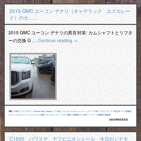
2015 GMC ユーコン デナリ（キャデラック エスカレー
ド）のカ……
2015 GMC ユーコン デナリの異音対策: カムシャフトとリフタ
ーの交換 G …
Continue reading
→
TAG :
GMCユーコンデナリ
•
Sunset Strip Garage
•
アメ車エンジンのトラブルシューティング
•
アメ車メンテナンス
•
アメ車九州
•
アメ車修理
ガイド
•
エスカレード
•
カムシャフト修理
•
キャデラック
•
リフター修理
•
宮崎県のアメ車ディーラー
•
宮崎県の車修理
2023年08月3日
C1500 パワステ デフピニオンシール 今日のシナモ