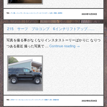
TAG :
アメ車
•
インパラ
•
サンセットストリップ
•
ローライダー
•
九州
•
宮崎
•
延岡市
2023年10月29日
215 サーフ プロコンプ 6インチリフトアップ……
写真を撮る事がなくなりインスタストーリーばかりに なりつ
つある最近 撮った写真で …
Continue reading
→
TAG :
215サーフ
•
サンセットストリップ
•
リフトアップ
•
宮崎アメ車
•
宮崎外車
2022年02月28日